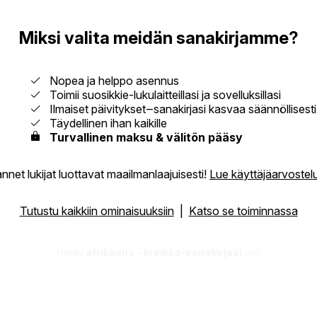
Miksi valita meidän sanakirjamme?
Nopea ja helppo asennus
Toimii suosikkie-lukulaitteillasi ja sovelluksillasi
Ilmaiset päivitykset‒sanakirjasi kasvaa säännöllisesti
Täydellinen ihan kaikille
Turvallinen maksu & välitön pääsy
nnet lukijat luottavat maailmanlaajuisesti!
Lue käyttäjäarvostel
Tutustu kaikkiin ominaisuuksiin
|
Katso se toiminnassa
Hanki
afrikaans - kreikka-sanakirjasi
nyt!