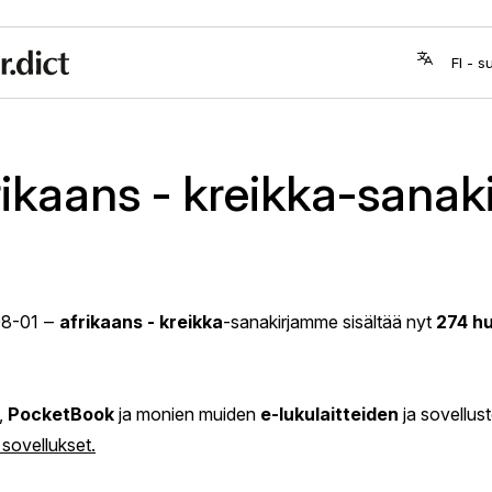
rikaans - kreikka-sanaki
8-01
‒
afrikaans - kreikka
-sanakirjamme sisältää nyt
274 hu
,
PocketBook
ja monien muiden
e-lukulaitteiden
ja sovellus
a sovellukset.