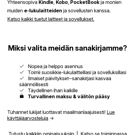
Yhteensopiva
Kindle
,
Kobo
,
PocketBook
ja monien
muiden
e-lukulaitteiden
ja sovellusten kanssa.
Katso kaikki tuetut laitteet ja sovellukset.
Miksi valita meidän sanakirjamme?
Nopea ja helppo asennus
Toimii suosikkie-lukulaitteillasi ja sovelluksillasi
Ilmaiset päivitykset‒sanakirjasi kasvaa
säännöllisesti
Täydellinen ihan kaikille
Turvallinen maksu & välitön pääsy
Tuhannet lukijat luottavat maailmanlaajuisesti!
Lue
käyttäjäarvosteluja
→
Tutustu kaikkiin ominaisuuksiin
|
Katso se toiminnassa