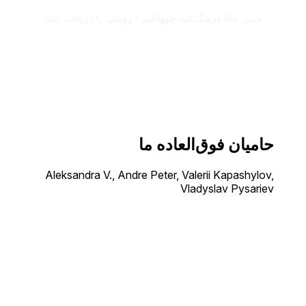
همین حالا فرهنگ‌نامه
چوواشی - روسی
را دریافت کنید!
حامیان فوق‌العاده ما
Aleksandra V., Andre Peter, Valerii Kapashylov,
Vladyslav Pysariev