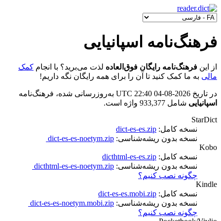
فرهنگ‌نامه اسپانیایی
از این
فرهنگ‌نامه رایگان فوق‌العاده
لذت می‌برید؟ با انجام
کمک
مالی
به ما کمک کنید تا آن را برای همه رایگان نگه داریم!
در تاریخ
2026-08-04 22:40 UTC
به‌روزرسانی شده، فرهنگ‌نامه
اسپانیایی
شامل 933,377 واژه است.
StarDict
نسخه کامل:
dict-es-es.zip
نسخه بدون ریشه‌شناسی:
dict-es-es-noetym.zip
Kobo
نسخه کامل:
dicthtml-es-es.zip
نسخه بدون ریشه‌شناسی:
dicthtml-es-es-noetym.zip
چگونه نصب کنیم؟
Kindle
نسخه کامل:
dict-es-es.mobi.zip
نسخه بدون ریشه‌شناسی:
dict-es-es-noetym.mobi.zip
چگونه نصب کنیم؟