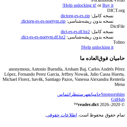
Pocketbook/Vivlio
Help unlocking it!
or
Buy it!
DICT.org
نسخه کامل:
dictorg-es-es.zip
نسخه بدون ریشه‌شناسی:
dictorg-es-es-noetym.zip
DictFile
نسخه کامل:
dict-es-es.df.bz2
نسخه بدون ریشه‌شناسی:
dict-es-es-noetym.df.bz2
Tolino
Help unlocking it!
حامیان فوق‌العاده ما
anonymous, Antonio Buendía, Arsham Baj, Carlos Andrés Pérez
López, Fernando Perez Garcia, Jeffrey Nowak, Julio Cassa Huerta,
Michael Florez, hav4k, Santiago Pazos, Vanessa Alexandra Rentería
Mena
Sponsorships
حامیان
فهرست
نظرات
تماس
GitHub
™
reader.dict
© 2020–2026
تمام حقوق محفوظ است.
اطلاعات حقوقی
.