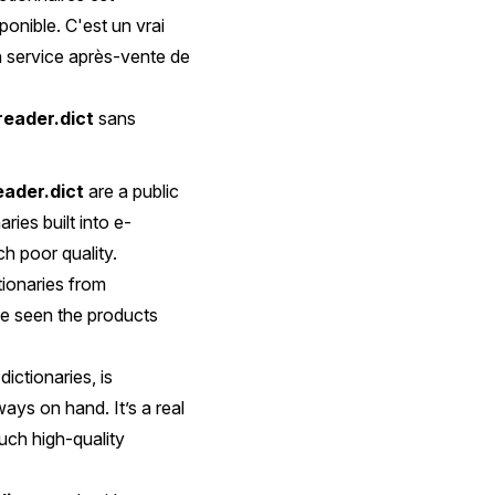
onible. C'est un vrai
un service après-vente de
reader.dict
sans
eader.dict
are a public
aries built into e-
h poor quality.
tionaries from
ve seen the products
dictionaries, is
ays on hand. It’s a real
uch high-quality