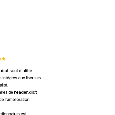
.dict
sont d'utilité
es intégrés aux liseuses
lité.
aires de
reader.dict
 de l'amélioration
ctionnaires est