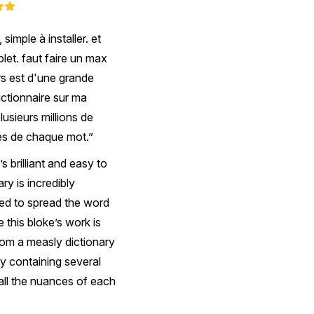
simple à installer. et
plet. faut faire un max
ars est d'une grande
dictionnaire sur ma
lusieurs millions de
tés de chaque mot.
 brilliant and easy to
ary is incredibly
ed to spread the word
this bloke’s work is
from a measly dictionary
y containing several
all the nuances of each