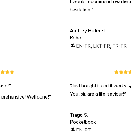
I would recommend
reader.
hesitation.”
Audrey Hutinet
Kobo
EN-FR
,
LKT-FR
,
FR-FR
ravo!
Just bought it and it works! 
You, sir, are a life-saviour!
prehensive! Well done!”
Tiago S.
Pocketbook
EN-PT