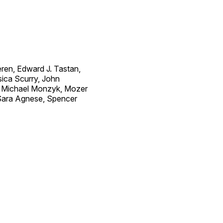
ren, Edward J. Tastan,
sica Scurry, John
n, Michael Monzyk, Mozer
 Sara Agnese, Spencer