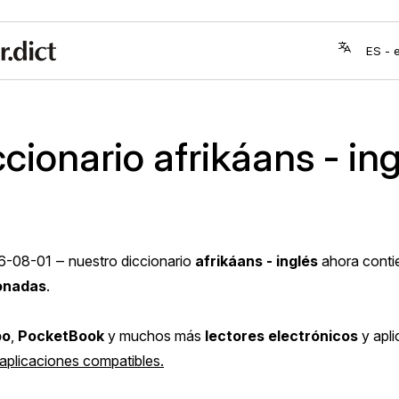
cionario afrikáans - in
6-08-01
‒ nuestro diccionario
afrikáans - inglés
ahora cont
onadas
.
bo
,
PocketBook
y muchos más
lectores electrónicos
y apli
 aplicaciones compatibles.