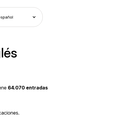
glés
iene
64.070 entradas
caciones.