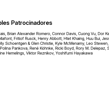
bles Patrocinadores
is, Brian Alexander Romero, Connor Davis, Cuong Vu, Dor Ke
lafont, Fritiof Rusck, Henry Abbott, Htet Khaing, Huu Bui, Jes
 Kelly Schoentgen & Glen Christie, Kyle McMenamy, Leo Stewe
 Polina Pankova, René Köhnke, Ricki Boyd, Rory M. Delepaz,
ine Hemelings, Viktor Reznikov, Yoshifumi Hayakawa