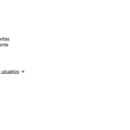
ritas
ente
 usuarios
→