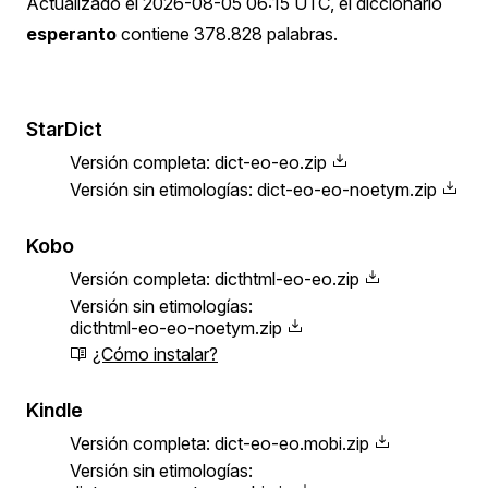
Actualizado el
2026-08-05 06:15 UTC
, el diccionario
esperanto
contiene 378.828 palabras.
StarDict
Versión completa:
dict-eo-eo.zip
Versión sin etimologías:
dict-eo-eo-noetym.zip
Kobo
Versión completa:
dicthtml-eo-eo.zip
Versión sin etimologías:
dicthtml-eo-eo-noetym.zip
¿Cómo instalar?
Kindle
Versión completa:
dict-eo-eo.mobi.zip
Versión sin etimologías: