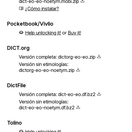
dict-eo-eo-noetym.mobi.zip
¿Cómo instalar?
Pocketbook/Vivlio
Help unlocking it!
or
Buy it!
DICT.org
Versión completa:
dictorg-eo-eo.zip
Versión sin etimologías:
dictorg-eo-eo-noetym.zip
DictFile
Versión completa:
dict-eo-eo.df.bz2
Versión sin etimologías:
dict-eo-eo-noetym.df.bz2
Tolino
Help unlocking it!