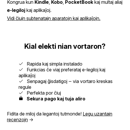
Kongrua kun
Kindle
,
Kobo
,
PocketBook
kaj multaj aliaj
e‑legiloj
kaj aplikaĵoj.
Vidi ĉiujn subtenatajn aparatojn kaj aplikaĵojn.
Kial elekti nian vortaron?
Rapida kaj simpla instalado
Funkcias ĉe viaj preferataj e‑legiloj kaj
aplikaĵoj
Senpagaj ĝisdatigoj ‒ via vortaro kreskas
regule
Perfekta por ĉiuj
Sekura pago kaj tuja aliro
Fidita de miloj da legantoj tutmonde!
Legu uzantajn
recenzojn
→