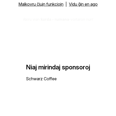
Malkovru ĉiujn funkciojn
|
Vidu ĝin en ago
Akiru vian
kurda - rumana
-vortaron nun!
Niaj mirindaj sponsoroj
Schwarz Coffee