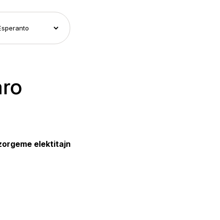
aro
zorgeme elektitajn