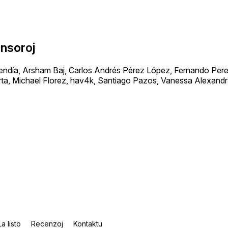
onsoroj
día, Arsham Baj, Carlos Andrés Pérez López, Fernando Perez
ta, Michael Florez, hav4k, Santiago Pazos, Vanessa Alexand
La listo
Recenzoj
Kontaktu