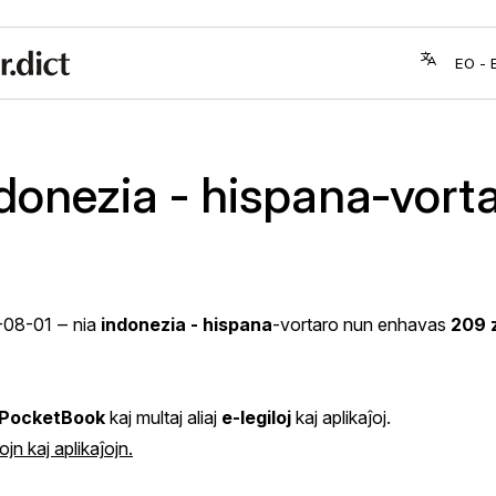
donezia - hispana‑vort
-08-01
‒ nia
indonezia - hispana
-vortaro nun enhavas
209 
PocketBook
kaj multaj aliaj
e‑legiloj
kaj aplikaĵoj.
jn kaj aplikaĵojn.