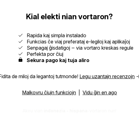
Kial elekti nian vortaron?
Rapida kaj simpla instalado
Funkcias ĉe viaj preferataj e‑legiloj kaj aplikaĵoj
Senpagaj ĝisdatigoj ‒ via vortaro kreskas regule
Perfekta por ĉiuj
Sekura pago kaj tuja aliro
Fidita de miloj da legantoj tutmonde!
Legu uzantajn recenzojn
Malkovru ĉiujn funkciojn
|
Vidu ĝin en ago
Akiru vian
indonezia - hispana
-vortaron nun!