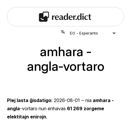
amhara -
angla‑vortaro
Plej lasta ĝisdatigo:
2026-08-01
‒ nia
amhara -
angla
-vortaro nun enhavas
61 269 zorgeme
elektitajn enirojn
.