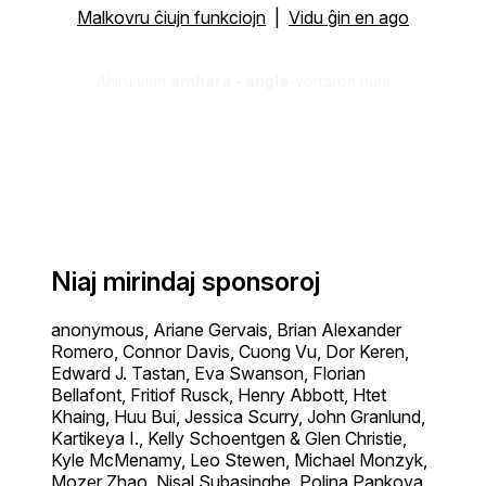
Malkovru ĉiujn funkciojn
|
Vidu ĝin en ago
Akiru vian
amhara - angla
-vortaron nun!
Niaj mirindaj sponsoroj
anonymous, Ariane Gervais, Brian Alexander
Romero, Connor Davis, Cuong Vu, Dor Keren,
Edward J. Tastan, Eva Swanson, Florian
Bellafont, Fritiof Rusck, Henry Abbott, Htet
Khaing, Huu Bui, Jessica Scurry, John Granlund,
Kartikeya I., Kelly Schoentgen & Glen Christie,
Kyle McMenamy, Leo Stewen, Michael Monzyk,
Mozer Zhao, Nisal Subasinghe, Polina Pankova,