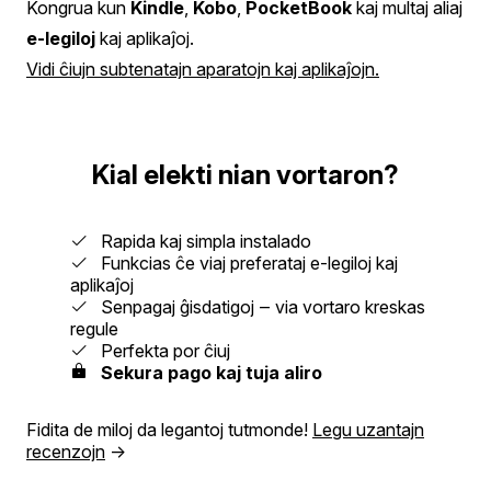
Kongrua kun
Kindle
,
Kobo
,
PocketBook
kaj multaj aliaj
e‑legiloj
kaj aplikaĵoj.
Vidi ĉiujn subtenatajn aparatojn kaj aplikaĵojn.
Kial elekti nian vortaron?
Rapida kaj simpla instalado
Funkcias ĉe viaj preferataj e‑legiloj kaj
aplikaĵoj
Senpagaj ĝisdatigoj ‒ via vortaro kreskas
regule
Perfekta por ĉiuj
Sekura pago kaj tuja aliro
Fidita de miloj da legantoj tutmonde!
Legu uzantajn
recenzojn
→