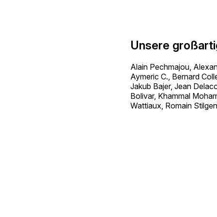
Unsere großart
Alain Pechmajou, Alexan
Aymeric C., Bernard Colle
Jakub Bajer, Jean Delac
Bolivar, Khammal Mohamm
Wattiaux, Romain Stilge