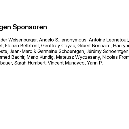
igen Sponsoren
der Weisenburger, Angelo S., anonymous, Antoine Leonetout,
t, Florian Bellafont, Geoffroy Coyac, Gilbert Bonnaire, Hadryan
oste, Jean-Marc & Germaine Schoentgen, Jérémy Schoentgen, 
ed Bachir, Mario Kündig, Mateusz Wyczesany, Nicolas Fromen
nbauer, Sarah Humbert, Vincent Munayco, Yann P.