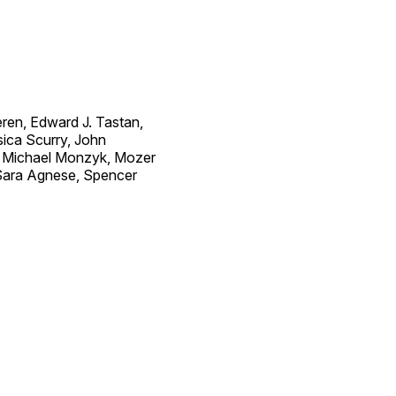
ren, Edward J. Tastan,
sica Scurry, John
n, Michael Monzyk, Mozer
 Sara Agnese, Spencer