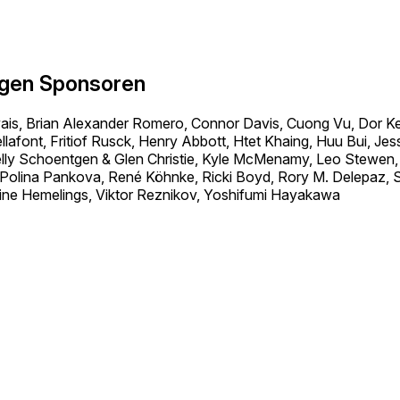
igen Sponsoren
is, Brian Alexander Romero, Connor Davis, Cuong Vu, Dor Ke
lafont, Fritiof Rusck, Henry Abbott, Htet Khaing, Huu Bui, Jes
 Kelly Schoentgen & Glen Christie, Kyle McMenamy, Leo Stewe
 Polina Pankova, René Köhnke, Ricki Boyd, Rory M. Delepaz,
ine Hemelings, Viktor Reznikov, Yoshifumi Hayakawa