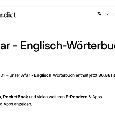
ar - Englisch-Wörterb
-01
‒ unser
Afar - Englisch
-Wörterbuch enthält jetzt
30.881 
o
,
PocketBook
und vielen weiteren
E-Readern
& Apps.
nd Apps anzeigen.