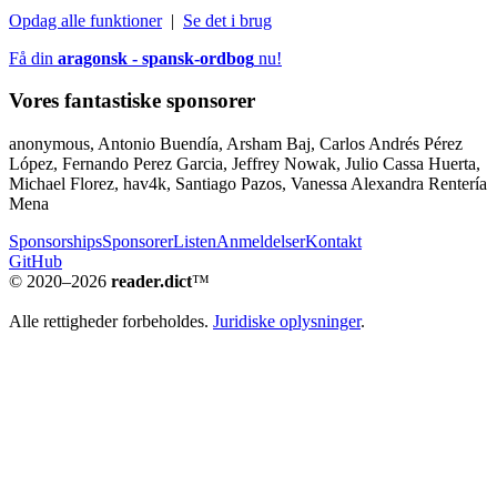
Opdag alle funktioner
|
Se det i brug
Få din
aragonsk - spansk-ordbog
nu!
Vores fantastiske sponsorer
anonymous, Antonio Buendía, Arsham Baj, Carlos Andrés Pérez
López, Fernando Perez Garcia, Jeffrey Nowak, Julio Cassa Huerta,
Michael Florez, hav4k, Santiago Pazos, Vanessa Alexandra Rentería
Mena
Sponsorships
Sponsorer
Listen
Anmeldelser
Kontakt
GitHub
© 2020–2026
reader.dict
™
Alle rettigheder forbeholdes.
Juridiske oplysninger
.