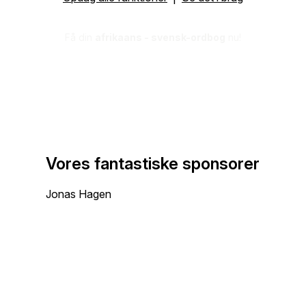
Få din
afrikaans - svensk-ordbog
nu!
Vores fantastiske sponsorer
Jonas Hagen