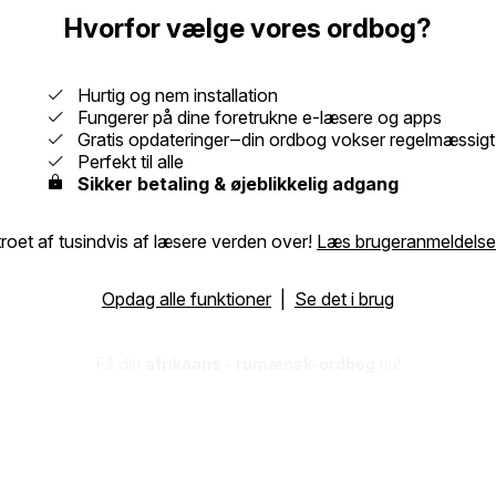
Hvorfor vælge vores ordbog?
Hurtig og nem installation
Fungerer på dine foretrukne e-læsere og apps
Gratis opdateringer‒din ordbog vokser regelmæssigt
Perfekt til alle
Sikker betaling & øjeblikkelig adgang
roet af tusindvis af læsere verden over!
Læs brugeranmeldelse
Opdag alle funktioner
|
Se det i brug
Få din
afrikaans - rumænsk-ordbog
nu!