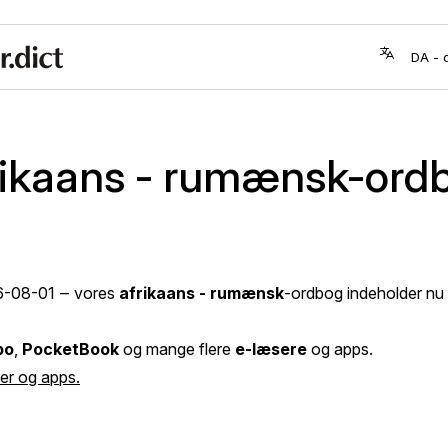
rikaans - rumænsk-ord
6-08-01
‒ vores
afrikaans - rumænsk
-ordbog indeholder nu
bo
,
PocketBook
og mange flere
e-læsere
og apps.
er og apps.