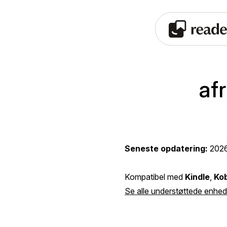
af
Seneste opdatering:
202
Kompatibel med
Kindle
,
Ko
Se alle understøttede enhed