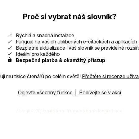
Proč si vybrat náš slovník?
Rychlá a snadná instalace
Funguje na vašich oblíbených e-čítačkách a aplikacích
Bezplatné aktualizace‒váš slovník se pravidelně rozšiř
Ideální pro každého
Bezpečná platba & okamžitý přístup
jí mu tisíce čtenářů po celém světě!
Přečtěte si recenze uživa
Objevte všechny funkce
|
Podívejte se v akci
Získejte svůj
kurdština - rumunština slovník
hned!