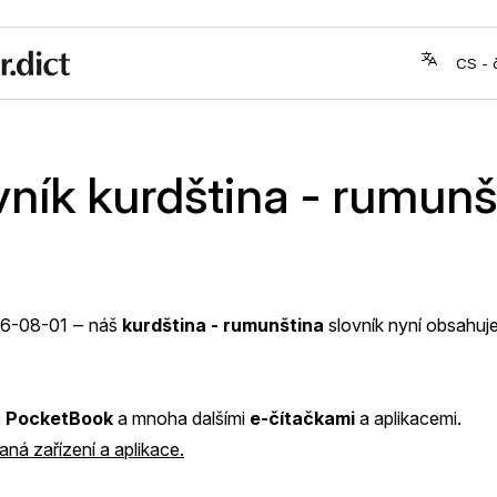
vník kurdština - rumunš
6-08-01
‒ náš
kurdština - rumunština
slovník nyní obsahuj
,
PocketBook
a mnoha dalšími
e-čítačkami
a aplikacemi.
ná zařízení a aplikace.