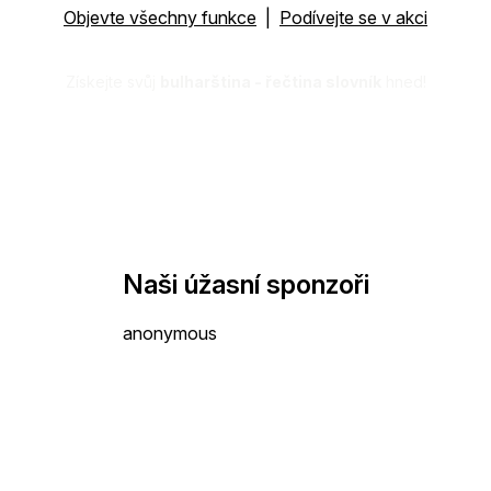
Objevte všechny funkce
|
Podívejte se v akci
Získejte svůj
bulharština - řečtina slovník
hned!
Naši úžasní sponzoři
anonymous