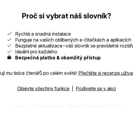
Proč si vybrat náš slovník?
Rychlá a snadná instalace
Funguje na vašich oblíbených e-čítačkách a aplikacích
Bezplatné aktualizace‒váš slovník se pravidelně rozšiř
Ideální pro každého
Bezpečná platba & okamžitý přístup
jí mu tisíce čtenářů po celém světě!
Přečtěte si recenze uživa
Objevte všechny funkce
|
Podívejte se v akci
Získejte svůj
aragonština - španělština slovník
hned!