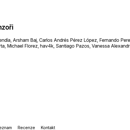
nzoři
día, Arsham Baj, Carlos Andrés Pérez López, Fernando Perez
ta, Michael Florez, hav4k, Santiago Pazos, Vanessa Alexand
eznam
Recenze
Kontakt