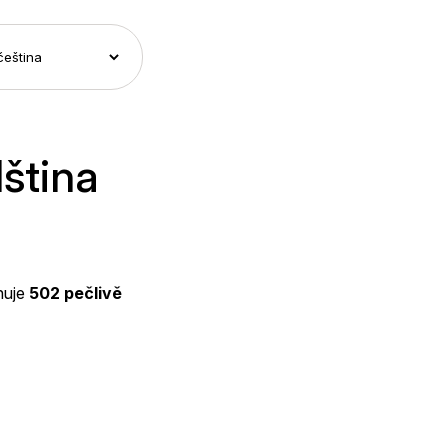
lština
huje
502 pečlivě