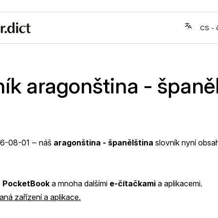
ík aragonština - španě
6-08-01
‒ náš
aragonština - španělština
slovník nyní obsa
,
PocketBook
a mnoha dalšími
e-čítačkami
a aplikacemi.
ná zařízení a aplikace.