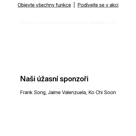
Objevte všechny funkce
|
Podívejte se v akci
Získejte svůj
Univerzální čínština slovník
hned!
Naši úžasní sponzoři
Frank Song, Jaime Valenzuela, Ko Chi Soon