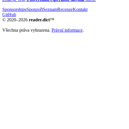
Sponsorships
Sponzoři
Seznam
Recenze
Kontakt
GitHub
© 2020–2026
reader.dict
™
Všechna práva vyhrazena.
Právní informace
.