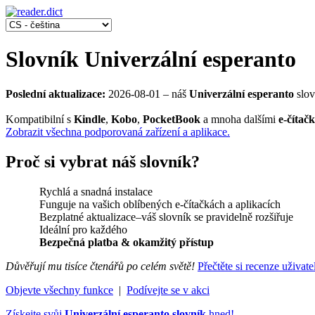
Slovník Univerzální esperanto
Poslední aktualizace:
2026-08-01
‒ náš
Univerzální esperanto
slov
Kompatibilní s
Kindle
,
Kobo
,
PocketBook
a mnoha dalšími
e-čítač
Zobrazit všechna podporovaná zařízení a aplikace.
Proč si vybrat náš slovník?
Rychlá a snadná instalace
Funguje na vašich oblíbených e-čítačkách a aplikacích
Bezplatné aktualizace‒váš slovník se pravidelně rozšiřuje
Ideální pro každého
Bezpečná platba & okamžitý přístup
Důvěřují mu tisíce čtenářů po celém světě!
Přečtěte si recenze uživate
Objevte všechny funkce
|
Podívejte se v akci
Získejte svůj
Univerzální esperanto slovník
hned!