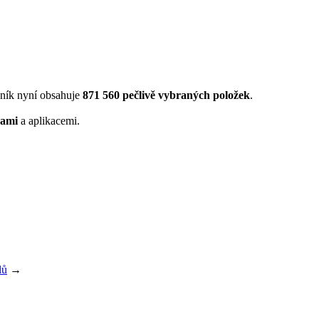
ník nyní obsahuje
871 560 pečlivě vybraných položek
.
kami
a aplikacemi.
lů
→