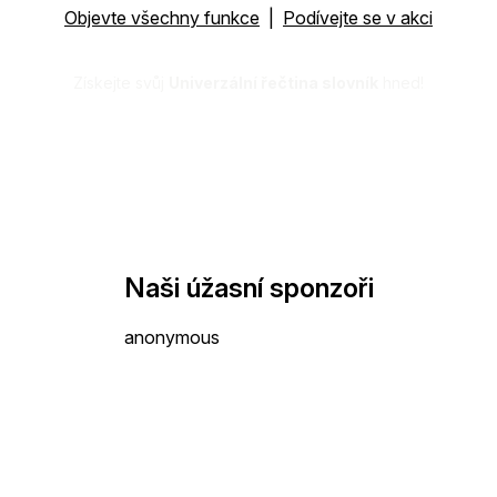
Objevte všechny funkce
|
Podívejte se v akci
Získejte svůj
Univerzální řečtina slovník
hned!
Naši úžasní sponzoři
anonymous