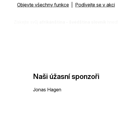
Objevte všechny funkce
|
Podívejte se v akci
Získejte svůj
afrikánština - švédština slovník
hned!
Naši úžasní sponzoři
Jonas Hagen