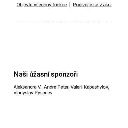
Objevte všechny funkce
|
Podívejte se v akci
Získejte svůj
afrikánština - ruština slovník
hned!
Naši úžasní sponzoři
Aleksandra V., Andre Peter, Valerii Kapashylov,
Vladyslav Pysariev