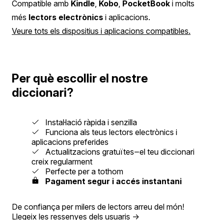
Compatible amb
Kindle
,
Kobo
,
PocketBook
i molts
més
lectors electrònics
i aplicacions.
Veure tots els dispositius i aplicacions compatibles.
Per què escollir el nostre
diccionari?
Instal·lació ràpida i senzilla
Funciona als teus lectors electrònics i
aplicacions preferides
Actualitzacions gratuïtes‒el teu diccionari
creix regularment
Perfecte per a tothom
Pagament segur i accés instantani
De confiança per milers de lectors arreu del món!
Llegeix les ressenyes dels usuaris
→