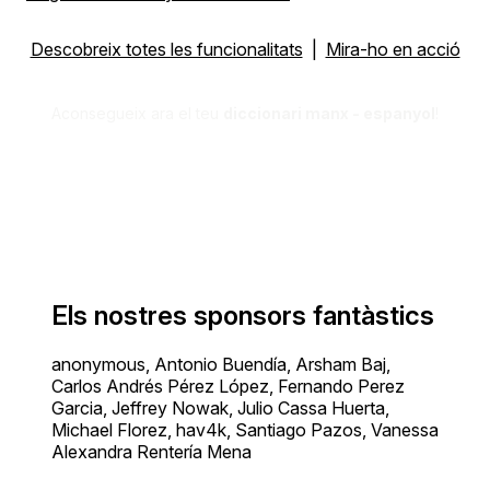
Descobreix totes les funcionalitats
|
Mira-ho en acció
Aconsegueix ara el teu
diccionari manx - espanyol
!
Els nostres sponsors fantàstics
anonymous, Antonio Buendía, Arsham Baj,
Carlos Andrés Pérez López, Fernando Perez
Garcia, Jeffrey Nowak, Julio Cassa Huerta,
Michael Florez, hav4k, Santiago Pazos, Vanessa
Alexandra Rentería Mena