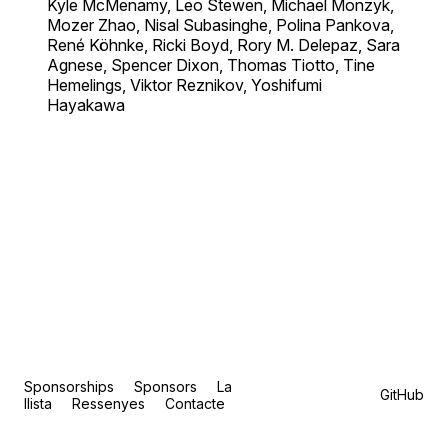
Kyle McMenamy, Leo Stewen, Michael Monzyk,
Mozer Zhao, Nisal Subasinghe, Polina Pankova,
René Köhnke, Ricki Boyd, Rory M. Delepaz, Sara
Agnese, Spencer Dixon, Thomas Tiotto, Tine
Hemelings, Viktor Reznikov, Yoshifumi
Hayakawa
Sponsorships
Sponsors
La
GitHub
llista
Ressenyes
Contacte