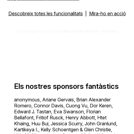
Descobreix totes les funcionalitats
|
Mira-ho en acció
Aconsegueix ara el teu
diccionari divehi - anglès
!
Els nostres sponsors fantàstics
anonymous, Ariane Gervais, Brian Alexander
Romero, Connor Davis, Cuong Vu, Dor Keren,
Edward J. Tastan, Eva Swanson, Florian
Bellafont, Fritiof Rusck, Henry Abbott, Htet
Khaing, Huu Bui, Jessica Scurry, John Granlund,
Kartikeya I., Kelly Schoentgen & Glen Christie,