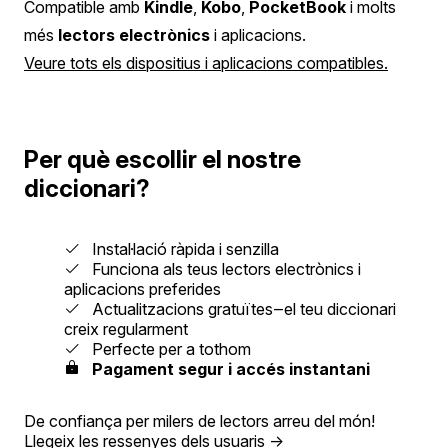
Compatible amb
Kindle
,
Kobo
,
PocketBook
i molts
més
lectors electrònics
i aplicacions.
Veure tots els dispositius i aplicacions compatibles.
Per què escollir el nostre
diccionari?
Instal·lació ràpida i senzilla
Funciona als teus lectors electrònics i
aplicacions preferides
Actualitzacions gratuïtes‒el teu diccionari
creix regularment
Perfecte per a tothom
Pagament segur i accés instantani
De confiança per milers de lectors arreu del món!
Llegeix les ressenyes dels usuaris
→