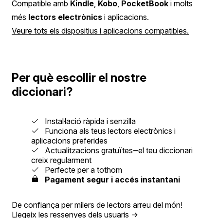
Compatible amb
Kindle
,
Kobo
,
PocketBook
i molts
més
lectors electrònics
i aplicacions.
Veure tots els dispositius i aplicacions compatibles.
Per què escollir el nostre
diccionari?
Instal·lació ràpida i senzilla
Funciona als teus lectors electrònics i
aplicacions preferides
Actualitzacions gratuïtes‒el teu diccionari
creix regularment
Perfecte per a tothom
Pagament segur i accés instantani
De confiança per milers de lectors arreu del món!
Llegeix les ressenyes dels usuaris
→