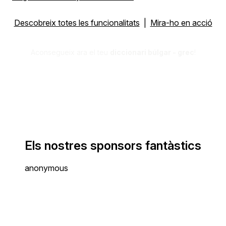
Descobreix totes les funcionalitats
|
Mira-ho en acció
Aconsegueix ara el teu
diccionari búlgar - grec
!
Els nostres sponsors fantàstics
anonymous