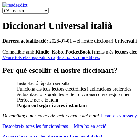
Diccionari Universal italià
Darrera actualització:
2026-07-01
‒ el nostre diccionari
Universal i
Compatible amb
Kindle
,
Kobo
,
PocketBook
i molts més
lectors ele
Veure tots els dispositius i aplicacions compatibles.
Per què escollir el nostre diccionari?
Instal·lació ràpida i senzilla
Funciona als teus lectors electrònics i aplicacions preferides
Actualitzacions gratuïtes‒el teu diccionari creix regularment
Perfecte per a tothom
Pagament segur i accés instantani
De confiança per milers de lectors arreu del món!
Llegeix les resseny
Descobreix totes les funcionalitats
|
Mira-ho en acció
Aconsegueix ara el teu
diccionari Universal italià
!