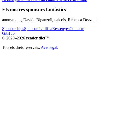
Els nostres sponsors fantàstics
anonymous, Davide Biganzoli, naicols, Rebecca Dezzani
Sponsorships
Sponsors
La llista
Ressenyes
Contacte
GitHub
© 2020–2026
reader.dict
™
Tots els drets reservats.
Avís legal
.