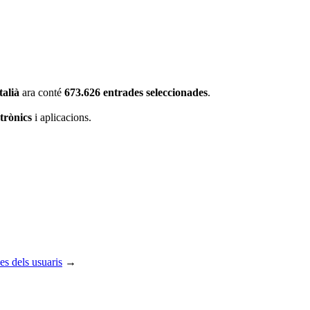
talià
ara conté
673.626 entrades seleccionades
.
ctrònics
i aplicacions.
es dels usuaris
→