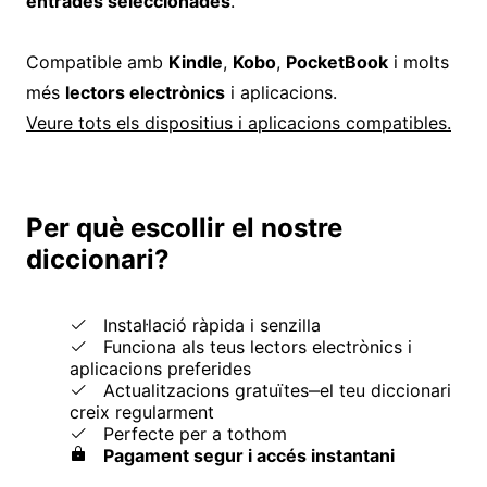
entrades seleccionades
.
Compatible amb
Kindle
,
Kobo
,
PocketBook
i molts
més
lectors electrònics
i aplicacions.
Veure tots els dispositius i aplicacions compatibles.
Per què escollir el nostre
diccionari?
Instal·lació ràpida i senzilla
Funciona als teus lectors electrònics i
aplicacions preferides
Actualitzacions gratuïtes‒el teu diccionari
creix regularment
Perfecte per a tothom
Pagament segur i accés instantani