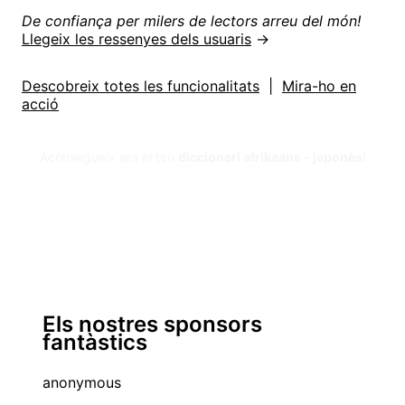
De confiança per milers de lectors arreu del món!
Llegeix les ressenyes dels usuaris
→
Descobreix totes les funcionalitats
|
Mira-ho en
acció
Aconsegueix ara el teu
diccionari afrikaans - japonès
!
Els nostres sponsors
fantàstics
anonymous