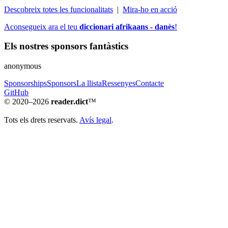
Descobreix totes les funcionalitats
|
Mira-ho en acció
Aconsegueix ara el teu
diccionari afrikaans - danès
!
Els nostres sponsors fantàstics
anonymous
Sponsorships
Sponsors
La llista
Ressenyes
Contacte
GitHub
© 2020–2026
reader.dict
™
Tots els drets reservats.
Avís legal
.