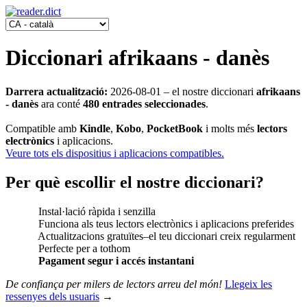
Diccionari afrikaans - danès
Darrera actualització:
2026-08-01
‒ el nostre diccionari
afrikaans
- danès
ara conté
480 entrades seleccionades
.
Compatible amb
Kindle
,
Kobo
,
PocketBook
i molts més
lectors
electrònics
i aplicacions.
Veure tots els dispositius i aplicacions compatibles.
Per què escollir el nostre diccionari?
Instal·lació ràpida i senzilla
Funciona als teus lectors electrònics i aplicacions preferides
Actualitzacions gratuïtes‒el teu diccionari creix regularment
Perfecte per a tothom
Pagament segur i accés instantani
De confiança per milers de lectors arreu del món!
Llegeix les
ressenyes dels usuaris
→