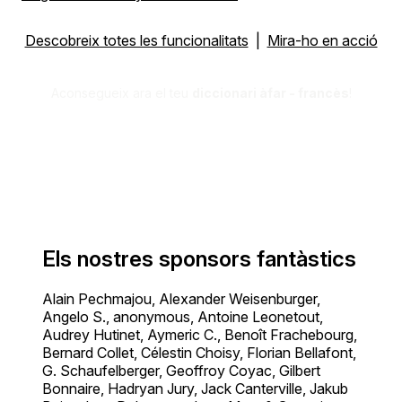
Descobreix totes les funcionalitats
|
Mira-ho en acció
Aconsegueix ara el teu
diccionari àfar - francès
!
Els nostres sponsors fantàstics
Alain Pechmajou, Alexander Weisenburger,
Angelo S., anonymous, Antoine Leonetout,
Audrey Hutinet, Aymeric C., Benoît Frachebourg,
Bernard Collet, Célestin Choisy, Florian Bellafont,
G. Schaufelberger, Geoffroy Coyac, Gilbert
Bonnaire, Hadryan Jury, Jack Canterville, Jakub