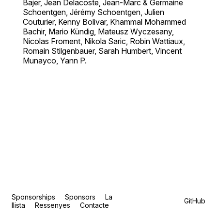
Bajer, Jean Delacoste, Jean-Marc & Germaine
Schoentgen, Jérémy Schoentgen, Julien
Couturier, Kenny Bolivar, Khammal Mohammed
Bachir, Mario Kündig, Mateusz Wyczesany,
Nicolas Froment, Nikola Saric, Robin Wattiaux,
Romain Stilgenbauer, Sarah Humbert, Vincent
Munayco, Yann P.
Sponsorships
Sponsors
La
GitHub
llista
Ressenyes
Contacte