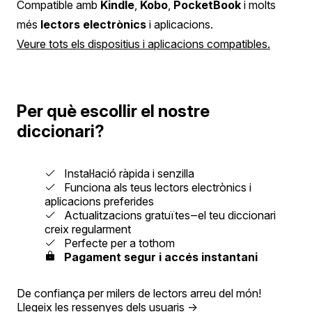
Compatible amb
Kindle
,
Kobo
,
PocketBook
i molts
més
lectors electrònics
i aplicacions.
Veure tots els dispositius i aplicacions compatibles.
Per què escollir el nostre
diccionari?
Instal·lació ràpida i senzilla
Funciona als teus lectors electrònics i
aplicacions preferides
Actualitzacions gratuïtes‒el teu diccionari
creix regularment
Perfecte per a tothom
Pagament segur i accés instantani
De confiança per milers de lectors arreu del món!
Llegeix les ressenyes dels usuaris
→