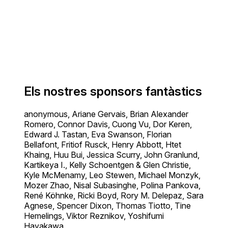
Els nostres sponsors fantàstics
anonymous, Ariane Gervais, Brian Alexander
Romero, Connor Davis, Cuong Vu, Dor Keren,
Edward J. Tastan, Eva Swanson, Florian
Bellafont, Fritiof Rusck, Henry Abbott, Htet
Khaing, Huu Bui, Jessica Scurry, John Granlund,
Kartikeya I., Kelly Schoentgen & Glen Christie,
Kyle McMenamy, Leo Stewen, Michael Monzyk,
Mozer Zhao, Nisal Subasinghe, Polina Pankova,
René Köhnke, Ricki Boyd, Rory M. Delepaz, Sara
Agnese, Spencer Dixon, Thomas Tiotto, Tine
Hemelings, Viktor Reznikov, Yoshifumi
Hayakawa