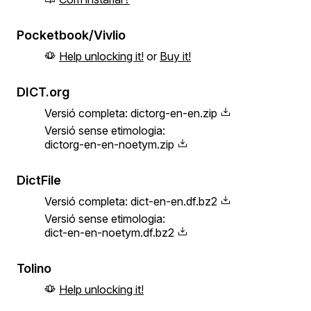
Pocketbook/Vivlio
Help unlocking it!
or
Buy it!
DICT.org
Versió completa:
dictorg-en-en.zip
Versió sense etimologia:
dictorg-en-en-noetym.zip
DictFile
Versió completa:
dict-en-en.df.bz2
Versió sense etimologia:
dict-en-en-noetym.df.bz2
Tolino
Help unlocking it!