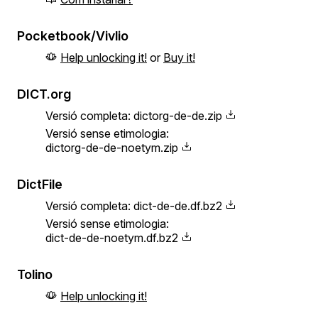
Pocketbook/Vivlio
Help unlocking it!
or
Buy it!
DICT.org
Versió completa:
dictorg-de-de.zip
Versió sense etimologia:
dictorg-de-de-noetym.zip
DictFile
Versió completa:
dict-de-de.df.bz2
Versió sense etimologia:
dict-de-de-noetym.df.bz2
Tolino
Help unlocking it!