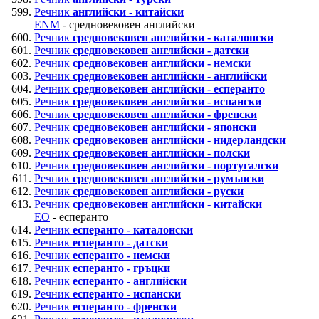
Речник
английски - китайски
ENM
- средновековен английски
Речник
средновековен английски - каталонски
Речник
средновековен английски - датски
Речник
средновековен английски - немски
Речник
средновековен английски - английски
Речник
средновековен английски - есперанто
Речник
средновековен английски - испански
Речник
средновековен английски - френски
Речник
средновековен английски - японски
Речник
средновековен английски - нидерландски
Речник
средновековен английски - полски
Речник
средновековен английски - португалски
Речник
средновековен английски - румънски
Речник
средновековен английски - руски
Речник
средновековен английски - китайски
EO
- есперанто
Речник
есперанто - каталонски
Речник
есперанто - датски
Речник
есперанто - немски
Речник
есперанто - гръцки
Речник
есперанто - английски
Речник
есперанто - испански
Речник
есперанто - френски