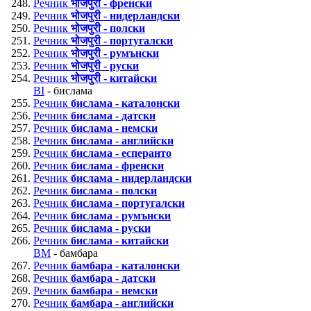
Речник
भोजपुरी - френски
Речник
भोजपुरी - нидерландски
Речник
भोजपुरी - полски
Речник
भोजपुरी - португалски
Речник
भोजपुरी - румънски
Речник
भोजपुरी - руски
Речник
भोजपुरी - китайски
BI
- бислама
Речник
бислама - каталонски
Речник
бислама - датски
Речник
бислама - немски
Речник
бислама - английски
Речник
бислама - есперанто
Речник
бислама - френски
Речник
бислама - нидерландски
Речник
бислама - полски
Речник
бислама - португалски
Речник
бислама - румънски
Речник
бислама - руски
Речник
бислама - китайски
BM
- бамбара
Речник
бамбара - каталонски
Речник
бамбара - датски
Речник
бамбара - немски
Речник
бамбара - английски