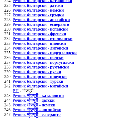
Речник
български - каталонски
Речник
български - датски
Речник
български - немски
Речник
български - гръцки
Речник
български - английски
Речник
български - есперанто
Речник
български - испански
Речник
български - френски
Речник
български - италиански
Речник
български - японски
Речник
български - литовски
Речник
български - нидерландски
Речник
български - полски
Речник
български - португалски
Речник
български - румънски
Речник
български - руски
Речник
български - шведски
Речник
български - турски
Речник
български - китайски
BH
- भोजपुरी
Речник
भोजपुरी - каталонски
Речник
भोजपुरी - датски
Речник
भोजपुरी - немски
Речник
भोजपुरी - английски
Речник
भोजपुरी - есперанто