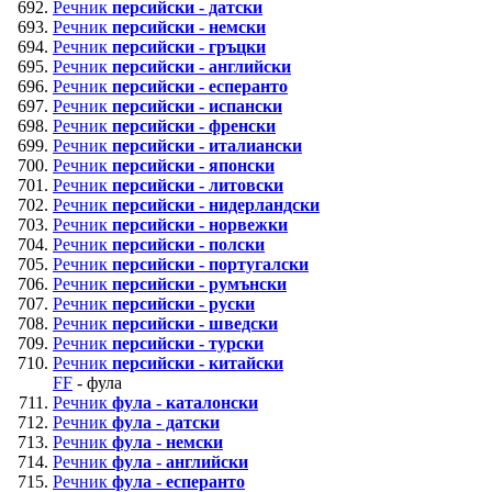
Речник
персийски - датски
Речник
персийски - немски
Речник
персийски - гръцки
Речник
персийски - английски
Речник
персийски - есперанто
Речник
персийски - испански
Речник
персийски - френски
Речник
персийски - италиански
Речник
персийски - японски
Речник
персийски - литовски
Речник
персийски - нидерландски
Речник
персийски - норвежки
Речник
персийски - полски
Речник
персийски - португалски
Речник
персийски - румънски
Речник
персийски - руски
Речник
персийски - шведски
Речник
персийски - турски
Речник
персийски - китайски
FF
- фула
Речник
фула - каталонски
Речник
фула - датски
Речник
фула - немски
Речник
фула - английски
Речник
фула - есперанто