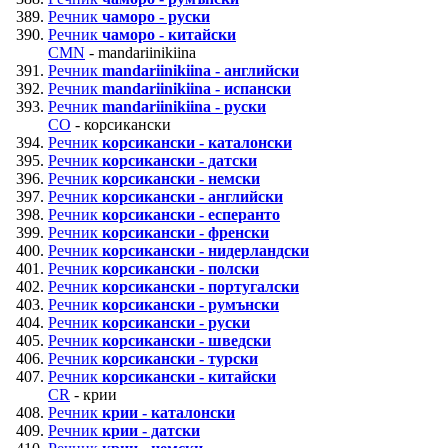
Речник
чаморо - руски
Речник
чаморо - китайски
CMN
- mandariinikiina
Речник
mandariinikiina - английски
Речник
mandariinikiina - испански
Речник
mandariinikiina - руски
CO
- корсикански
Речник
корсикански - каталонски
Речник
корсикански - датски
Речник
корсикански - немски
Речник
корсикански - английски
Речник
корсикански - есперанто
Речник
корсикански - френски
Речник
корсикански - нидерландски
Речник
корсикански - полски
Речник
корсикански - португалски
Речник
корсикански - румънски
Речник
корсикански - руски
Речник
корсикански - шведски
Речник
корсикански - турски
Речник
корсикански - китайски
CR
- крии
Речник
крии - каталонски
Речник
крии - датски