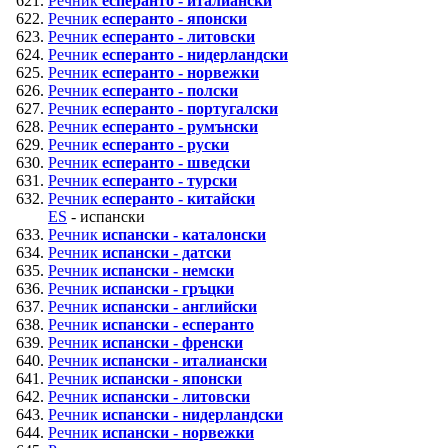
Речник
есперанто - италиански
Речник
есперанто - японски
Речник
есперанто - литовски
Речник
есперанто - нидерландски
Речник
есперанто - норвежки
Речник
есперанто - полски
Речник
есперанто - португалски
Речник
есперанто - румънски
Речник
есперанто - руски
Речник
есперанто - шведски
Речник
есперанто - турски
Речник
есперанто - китайски
ES
- испански
Речник
испански - каталонски
Речник
испански - датски
Речник
испански - немски
Речник
испански - гръцки
Речник
испански - английски
Речник
испански - есперанто
Речник
испански - френски
Речник
испански - италиански
Речник
испански - японски
Речник
испански - литовски
Речник
испански - нидерландски
Речник
испански - норвежки