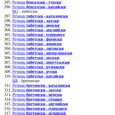
Речник
бенгалски - турски
Речник
бенгалски - китайски
BO
- тибетски
Речник
тибетски - каталонски
Речник
тибетски - датски
Речник
тибетски - немски
Речник
тибетски - английски
Речник
тибетски - есперанто
Речник
тибетски - френски
Речник
тибетски - японски
Речник
тибетски - литовски
Речник
тибетски - нидерландски
Речник
тибетски - полски
Речник
тибетски - португалски
Речник
тибетски - румънски
Речник
тибетски - руски
Речник
тибетски - китайски
BR
- бретонски
Речник
бретонски - каталонски
Речник
бретонски - датски
Речник
бретонски - немски
Речник
бретонски - гръцки
Речник
бретонски - английски
Речник
бретонски - есперанто
Речник
бретонски - испански