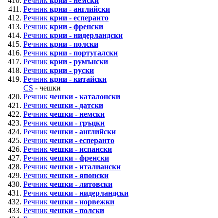
Речник
крии - немски
Речник
крии - английски
Речник
крии - есперанто
Речник
крии - френски
Речник
крии - нидерландски
Речник
крии - полски
Речник
крии - португалски
Речник
крии - румънски
Речник
крии - руски
Речник
крии - китайски
CS
- чешки
Речник
чешки - каталонски
Речник
чешки - датски
Речник
чешки - немски
Речник
чешки - гръцки
Речник
чешки - английски
Речник
чешки - есперанто
Речник
чешки - испански
Речник
чешки - френски
Речник
чешки - италиански
Речник
чешки - японски
Речник
чешки - литовски
Речник
чешки - нидерландски
Речник
чешки - норвежки
Речник
чешки - полски