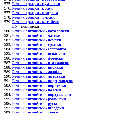
Речник
гръцки - румънски
Речник
гръцки - руски
Речник
гръцки - шведски
Речник
гръцки - турски
Речник
гръцки - китайски
EN
- английски
Речник
английски - каталонски
Речник
английски - датски
Речник
английски - немски
Речник
английски - гръцки
Речник
английски - есперанто
Речник
английски - испански
Речник
английски - френски
Речник
английски - италиански
Речник
английски - японски
Речник
английски - ложбан
Речник
английски - литовски
Речник
английски - нидерландски
Речник
английски - норвежки
Речник
английски - полски
Речник
английски - португалски
Речник
английски - румънски
Речник
английски - руски
Речник
английски - шведски
Речник
английски - турски