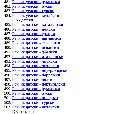
Речник
уелски - румънски
Речник
уелски - руски
Речник
уелски - турски
Речник
уелски - китайски
DA
- датски
Речник
датски - каталонски
Речник
датски - немски
Речник
датски - гръцки
Речник
датски - английски
Речник
датски - есперанто
Речник
датски - испански
Речник
датски - френски
Речник
датски - италиански
Речник
датски - японски
Речник
датски - литовски
Речник
датски - нидерландски
Речник
датски - норвежки
Речник
датски - полски
Речник
датски - португалски
Речник
датски - румънски
Речник
датски - руски
Речник
датски - шведски
Речник
датски - турски
Речник
датски - китайски
DE
- немски