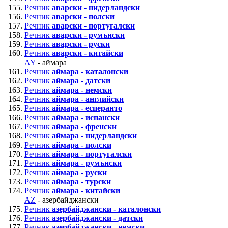
Речник
аварски - нидерландски
Речник
аварски - полски
Речник
аварски - португалски
Речник
аварски - румънски
Речник
аварски - руски
Речник
аварски - китайски
AY
- аймара
Речник
аймара - каталонски
Речник
аймара - датски
Речник
аймара - немски
Речник
аймара - английски
Речник
аймара - есперанто
Речник
аймара - испански
Речник
аймара - френски
Речник
аймара - нидерландски
Речник
аймара - полски
Речник
аймара - португалски
Речник
аймара - румънски
Речник
аймара - руски
Речник
аймара - турски
Речник
аймара - китайски
AZ
- азербайджански
Речник
азербайджански - каталонски
Речник
азербайджански - датски
Речник
азербайджански - немски