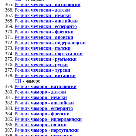
Речник
чеченски - каталонски
Речник
чеченски - датски
Речник
чеченски - немски
Речник
чеченски - английски
Речник
чеченски - есперанто
Речник
чеченски - френски
Речник
чеченски - японски
Речник
чеченски - нидерландски
Речник
чеченски - полски
Речник
чеченски - португалски
Речник
чеченски - румънски
Речник
чеченски - руски
Речник
чеченски - турски
Речник
чеченски - китайски
CH
- чаморо
Речник
чаморо - каталонски
Речник
чаморо - датски
Речник
чаморо - немски
Речник
чаморо - английски
Речник
чаморо - есперанто
Речник
чаморо - френски
Речник
чаморо - нидерландски
Речник
чаморо - полски
Речник
чаморо - португалски
Речник
чаморо - румънски