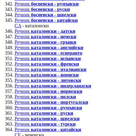
Речник
босненски - румънски
Речник
босненски - руски
Речник
босненски - шведски
Речник
босненски - китайски
CA
- каталонски
Речник
каталонски - датски
Речник
каталонски - немски
Речник
каталонски - гръцки
Речник
каталонски - английски
Речник
каталонски - есперанто
Речник
каталонски - испански
Речник
каталонски - френски
Речник
каталонски - италиански
Речник
каталонски - японски
Речник
каталонски - литовски
Речник
каталонски - нидерландски
Речник
каталонски - норвежки
Речник
каталонски - полски
Речник
каталонски - португалски
Речник
каталонски - румънски
Речник
каталонски - руски
Речник
каталонски - шведски
Речник
каталонски - турски
Речник
каталонски - китайски
CE
- чеченски