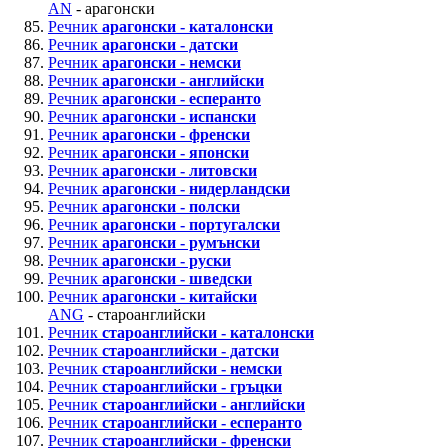
AN
- арагонски
Речник
арагонски - каталонски
Речник
арагонски - датски
Речник
арагонски - немски
Речник
арагонски - английски
Речник
арагонски - есперанто
Речник
арагонски - испански
Речник
арагонски - френски
Речник
арагонски - японски
Речник
арагонски - литовски
Речник
арагонски - нидерландски
Речник
арагонски - полски
Речник
арагонски - португалски
Речник
арагонски - румънски
Речник
арагонски - руски
Речник
арагонски - шведски
Речник
арагонски - китайски
ANG
- староанглийски
Речник
староанглийски - каталонски
Речник
староанглийски - датски
Речник
староанглийски - немски
Речник
староанглийски - гръцки
Речник
староанглийски - английски
Речник
староанглийски - есперанто
Речник
староанглийски - френски