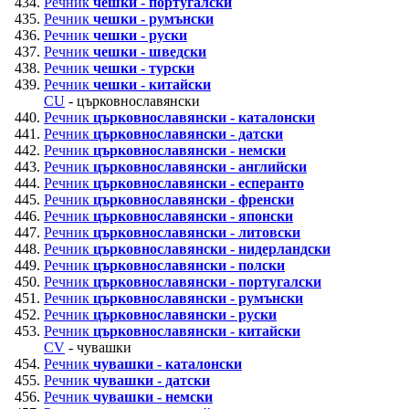
Речник
чешки - португалски
Речник
чешки - румънски
Речник
чешки - руски
Речник
чешки - шведски
Речник
чешки - турски
Речник
чешки - китайски
CU
- църковнославянски
Речник
църковнославянски - каталонски
Речник
църковнославянски - датски
Речник
църковнославянски - немски
Речник
църковнославянски - английски
Речник
църковнославянски - есперанто
Речник
църковнославянски - френски
Речник
църковнославянски - японски
Речник
църковнославянски - литовски
Речник
църковнославянски - нидерландски
Речник
църковнославянски - полски
Речник
църковнославянски - португалски
Речник
църковнославянски - румънски
Речник
църковнославянски - руски
Речник
църковнославянски - китайски
CV
- чувашки
Речник
чувашки - каталонски
Речник
чувашки - датски
Речник
чувашки - немски