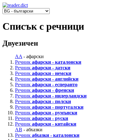
Списък с речници
Двуезичен
AA
- афарски
Речник
афарски - каталонски
Речник
афарски - датски
Речник
афарски - немски
Речник
афарски - английски
Речник
афарски - есперанто
Речник
афарски - френски
Речник
афарски - нидерландски
Речник
афарски - полски
Речник
афарски - португалски
Речник
афарски - румънски
Речник
афарски - руски
Речник
афарски - китайски
AB
- абхазки
Речник
абхазки - каталонски