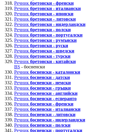
Речник
бретонски - френски
Речник
бретонски - италиански
Речник
бретонски - японски
Речник
бретонски - литовски
Речник
бретонски - нидерландски
Речник
бретонски - полски
Речник
бретонски - португалски
Речник
бретонски - румънски
Речник
бретонски - руски
Речник
бретонски - шведски
Речник
бретонски - турски
Речник
бретонски - китайски
BS
- босненски
Речник
босненски - каталонски
Речник
босненски - датски
Речник
босненски - немски
Речник
босненски - гръцки
Речник
босненски - английски
Речник
босненски - есперанто
Речник
босненски - френски
Речник
босненски - италиански
Речник
босненски - литовски
Речник
босненски - нидерландски
Речник
босненски - полски
Речник
босненски - португалски