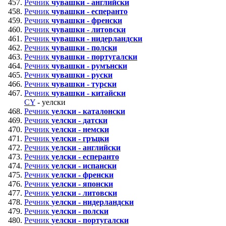
Речник
чувашки - английски
Речник
чувашки - есперанто
Речник
чувашки - френски
Речник
чувашки - литовски
Речник
чувашки - нидерландски
Речник
чувашки - полски
Речник
чувашки - португалски
Речник
чувашки - румънски
Речник
чувашки - руски
Речник
чувашки - турски
Речник
чувашки - китайски
CY
- уелски
Речник
уелски - каталонски
Речник
уелски - датски
Речник
уелски - немски
Речник
уелски - гръцки
Речник
уелски - английски
Речник
уелски - есперанто
Речник
уелски - испански
Речник
уелски - френски
Речник
уелски - японски
Речник
уелски - литовски
Речник
уелски - нидерландски
Речник
уелски - полски
Речник
уелски - португалски