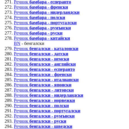
Речник
бамбара - есперанто
Речник
бамбара - френски
Речник
бамбара - нидерландски
Речник
бамбара - полски
Речник
бамбара - португалски
Речник
бамбара - румънски
Речник
бамбара - руски
Речник
бамбара - китайски
BN
- бенгалски
Речник
бенгалски - каталонски
Речник
бенгалски - датски
Речник
бенгалски - немски
Речник
бенгалски - английски
Речник
бенгалски - есперанто
Речник
бенгалски - френски
Речник
бенгалски - италиански
Речник
бенгалски - японски
Речник
бенгалски - литовски
Речник
бенгалски - нидерландски
Речник
бенгалски - норвежки
Речник
бенгалски - полски
Речник
бенгалски - португалски
Речник
бенгалски - румънски
Речник
бенгалски - руски
Речник
бенгалски - шведски