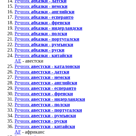
Речник
абхазки - датски
Речник
абхазки - немски
Речник
абхазки - английски
Речник
абхазки - есперанто
Речник
абхазки - френски
Речник
абхазки - нидерландски
Речник
абхазки - полски
Речник
абхазки - португалски
Речник
абхазки - румънски
Речник
абхазки - руски
Речник
абхазки - китайски
AE
- авестски
Речник
авестски - каталонски
Речник
авестски - датски
Речник
авестски - немски
Речник
авестски - английски
Речник
авестски - есперанто
Речник
авестски - френски
Речник
авестски - нидерландски
Речник
авестски - полски
Речник
авестски - португалски
Речник
авестски - румънски
Речник
авестски - руски
Речник
авестски - китайски
AF
- африканс