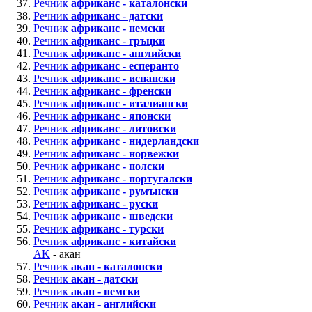
Речник
африканс - каталонски
Речник
африканс - датски
Речник
африканс - немски
Речник
африканс - гръцки
Речник
африканс - английски
Речник
африканс - есперанто
Речник
африканс - испански
Речник
африканс - френски
Речник
африканс - италиански
Речник
африканс - японски
Речник
африканс - литовски
Речник
африканс - нидерландски
Речник
африканс - норвежки
Речник
африканс - полски
Речник
африканс - португалски
Речник
африканс - румънски
Речник
африканс - руски
Речник
африканс - шведски
Речник
африканс - турски
Речник
африканс - китайски
AK
- акан
Речник
акан - каталонски
Речник
акан - датски
Речник
акан - немски
Речник
акан - английски