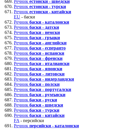
Речник
естонски - шведски
Речник
естонски - турски
Речник
естонски - китайски
EU
- баски
Речник
баски - каталонски
Речник
баски - датски
Речник
баски - немски
Речник
баски - гръцки
Речник
баски - английски
Речник
баски - есперанто
Речник
баски - испански
Речник
баски - френски
Речник
баски - италиански
Речник
баски - японски
Речник
баски - литовски
Речник
баски - нидерландски
Речник
баски - полски
Речник
баски - португалски
Речник
баски - румънски
Речник
баски - руски
Речник
баски - шведски
Речник
баски - турски
Речник
баски - китайски
FA
- персийски
Речник
персийски - каталонски