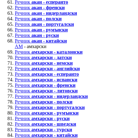
Речник
акан - есперанто
Речник
акан - френски
Речник
акан - нидерландски
Речник
акан - полски
Речник
акан - португалски
Речник
акан - румънски
Речник
акан - руски
Речник
акан - китайски
AM
- амхарски
Речник
амхарски - каталонски
Речник
амхарски - датски
Речник
амхарски - немски
Речник
амхарски - английски
Речник
амхарски - есперанто
Речник
амхарски - испански
Речник
амхарски - френски
Речник
амхарски - литовски
Речник
амхарски - нидерландски
Речник
амхарски - полски
Речник
амхарски - португалски
Речник
амхарски - румънски
Речник
амхарски - руски
Речник
амхарски - шведски
Речник
амхарски - турски
Речник
амхарски - китайски