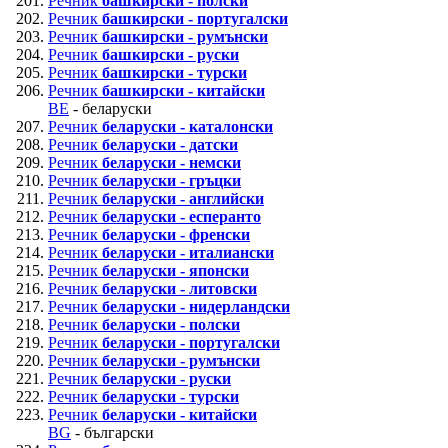
Речник
башкирски - полски
Речник
башкирски - португалски
Речник
башкирски - румънски
Речник
башкирски - руски
Речник
башкирски - турски
Речник
башкирски - китайски
BE
- беларуски
Речник
беларуски - каталонски
Речник
беларуски - датски
Речник
беларуски - немски
Речник
беларуски - гръцки
Речник
беларуски - английски
Речник
беларуски - есперанто
Речник
беларуски - френски
Речник
беларуски - италиански
Речник
беларуски - японски
Речник
беларуски - литовски
Речник
беларуски - нидерландски
Речник
беларуски - полски
Речник
беларуски - португалски
Речник
беларуски - румънски
Речник
беларуски - руски
Речник
беларуски - турски
Речник
беларуски - китайски
BG
- български