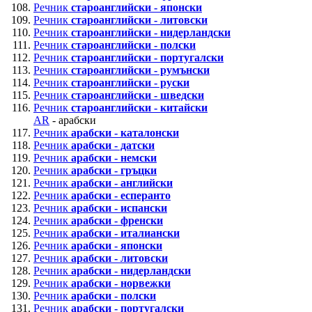
Речник
староанглийски - японски
Речник
староанглийски - литовски
Речник
староанглийски - нидерландски
Речник
староанглийски - полски
Речник
староанглийски - португалски
Речник
староанглийски - румънски
Речник
староанглийски - руски
Речник
староанглийски - шведски
Речник
староанглийски - китайски
AR
- арабски
Речник
арабски - каталонски
Речник
арабски - датски
Речник
арабски - немски
Речник
арабски - гръцки
Речник
арабски - английски
Речник
арабски - есперанто
Речник
арабски - испански
Речник
арабски - френски
Речник
арабски - италиански
Речник
арабски - японски
Речник
арабски - литовски
Речник
арабски - нидерландски
Речник
арабски - норвежки
Речник
арабски - полски
Речник
арабски - португалски