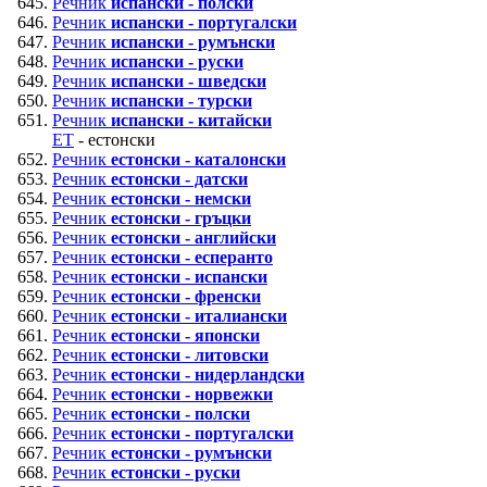
Речник
испански - полски
Речник
испански - португалски
Речник
испански - румънски
Речник
испански - руски
Речник
испански - шведски
Речник
испански - турски
Речник
испански - китайски
ET
- естонски
Речник
естонски - каталонски
Речник
естонски - датски
Речник
естонски - немски
Речник
естонски - гръцки
Речник
естонски - английски
Речник
естонски - есперанто
Речник
естонски - испански
Речник
естонски - френски
Речник
естонски - италиански
Речник
естонски - японски
Речник
естонски - литовски
Речник
естонски - нидерландски
Речник
естонски - норвежки
Речник
естонски - полски
Речник
естонски - португалски
Речник
естонски - румънски
Речник
естонски - руски