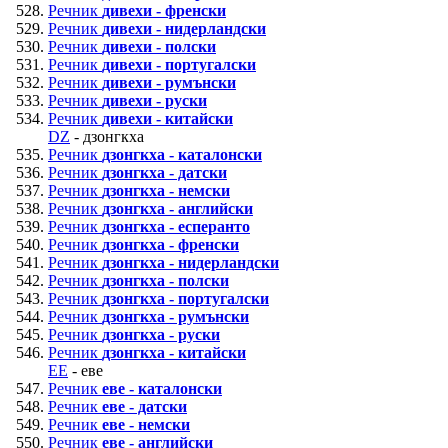
Речник
дивехи - френски
Речник
дивехи - нидерландски
Речник
дивехи - полски
Речник
дивехи - португалски
Речник
дивехи - румънски
Речник
дивехи - руски
Речник
дивехи - китайски
DZ
- дзонгкха
Речник
дзонгкха - каталонски
Речник
дзонгкха - датски
Речник
дзонгкха - немски
Речник
дзонгкха - английски
Речник
дзонгкха - есперанто
Речник
дзонгкха - френски
Речник
дзонгкха - нидерландски
Речник
дзонгкха - полски
Речник
дзонгкха - португалски
Речник
дзонгкха - румънски
Речник
дзонгкха - руски
Речник
дзонгкха - китайски
EE
- еве
Речник
еве - каталонски
Речник
еве - датски
Речник
еве - немски
Речник
еве - английски