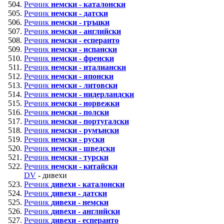
Речник
немски - каталонски
Речник
немски - датски
Речник
немски - гръцки
Речник
немски - английски
Речник
немски - есперанто
Речник
немски - испански
Речник
немски - френски
Речник
немски - италиански
Речник
немски - японски
Речник
немски - литовски
Речник
немски - нидерландски
Речник
немски - норвежки
Речник
немски - полски
Речник
немски - португалски
Речник
немски - румънски
Речник
немски - руски
Речник
немски - шведски
Речник
немски - турски
Речник
немски - китайски
DV
- дивехи
Речник
дивехи - каталонски
Речник
дивехи - датски
Речник
дивехи - немски
Речник
дивехи - английски
Речник
дивехи - есперанто