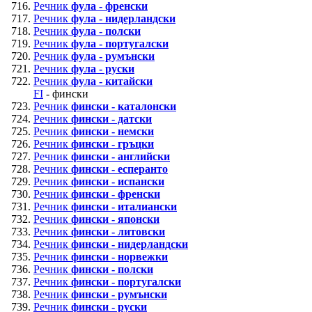
Речник
фула - френски
Речник
фула - нидерландски
Речник
фула - полски
Речник
фула - португалски
Речник
фула - румънски
Речник
фула - руски
Речник
фула - китайски
FI
- фински
Речник
фински - каталонски
Речник
фински - датски
Речник
фински - немски
Речник
фински - гръцки
Речник
фински - английски
Речник
фински - есперанто
Речник
фински - испански
Речник
фински - френски
Речник
фински - италиански
Речник
фински - японски
Речник
фински - литовски
Речник
фински - нидерландски
Речник
фински - норвежки
Речник
фински - полски
Речник
фински - португалски
Речник
фински - румънски
Речник
фински - руски