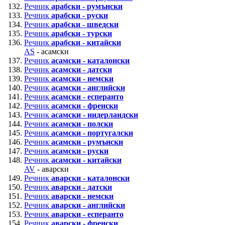
Речник
арабски - румънски
Речник
арабски - руски
Речник
арабски - шведски
Речник
арабски - турски
Речник
арабски - китайски
AS
- асамски
Речник
асамски - каталонски
Речник
асамски - датски
Речник
асамски - немски
Речник
асамски - английски
Речник
асамски - есперанто
Речник
асамски - френски
Речник
асамски - нидерландски
Речник
асамски - полски
Речник
асамски - португалски
Речник
асамски - румънски
Речник
асамски - руски
Речник
асамски - китайски
AV
- аварски
Речник
аварски - каталонски
Речник
аварски - датски
Речник
аварски - немски
Речник
аварски - английски
Речник
аварски - есперанто
Речник
аварски - френски