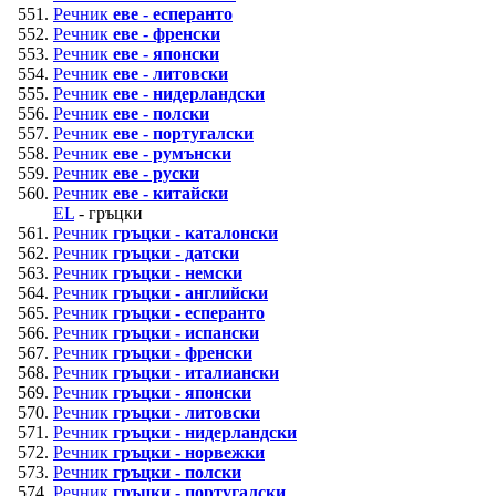
Речник
еве - есперанто
Речник
еве - френски
Речник
еве - японски
Речник
еве - литовски
Речник
еве - нидерландски
Речник
еве - полски
Речник
еве - португалски
Речник
еве - румънски
Речник
еве - руски
Речник
еве - китайски
EL
- гръцки
Речник
гръцки - каталонски
Речник
гръцки - датски
Речник
гръцки - немски
Речник
гръцки - английски
Речник
гръцки - есперанто
Речник
гръцки - испански
Речник
гръцки - френски
Речник
гръцки - италиански
Речник
гръцки - японски
Речник
гръцки - литовски
Речник
гръцки - нидерландски
Речник
гръцки - норвежки
Речник
гръцки - полски
Речник
гръцки - португалски