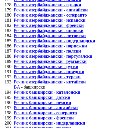
Речник
азербайджански - гръцки
Речник
азербайджански - английски
Речник
азербайджански - есперанто
Речник
азербайджански - испански
Речник
азербайджански - френски
Речник
азербайджански - японски
Речник
азербайджански - литовски
Речник
азербайджански - нидерландски
Речник
азербайджански - норвежки
Речник
азербайджански - полски
Речник
азербайджански - португалски
Речник
азербайджански - румънски
Речник
азербайджански - руски
Речник
азербайджански - шведски
Речник
азербайджански - турски
Речник
азербайджански - китайски
BA
- башкирски
Речник
башкирски - каталонски
Речник
башкирски - датски
Речник
башкирски - немски
Речник
башкирски - английски
Речник
башкирски - есперанто
Речник
башкирски - френски
Речник
башкирски - нидерландски