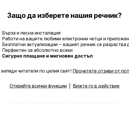
Защо да изберете нашия речник?
Бърза и лесна инсталация
Работи на вашите любими електронни четци и приложе
Безплатни актуализации ‒ вашият речник се разраства
Перфектен за абсолютно всеки
Сигурно плащане и мигновен достъп
хиляди читатели по целия свят!
Прочетете отзиви от по
Открийте всички функции
|
Вижте го в действие
Вземете вашия
курманджи - румънски речник
сега!