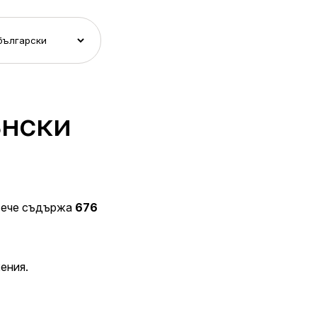
ънски
вече съдържа
676
ения.