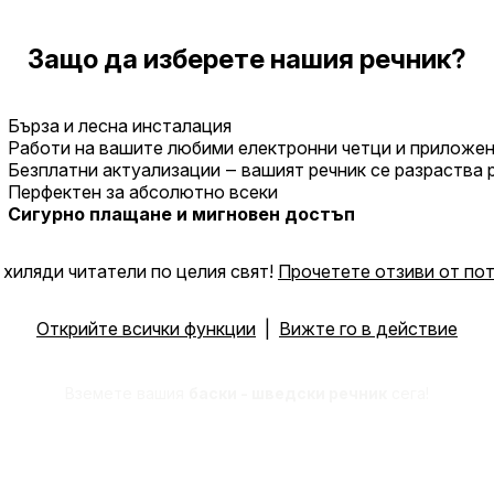
Защо да изберете нашия речник?
Бърза и лесна инсталация
Работи на вашите любими електронни четци и приложе
Безплатни актуализации ‒ вашият речник се разраства
Перфектен за абсолютно всеки
Сигурно плащане и мигновен достъп
хиляди читатели по целия свят!
Прочетете отзиви от по
Открийте всички функции
|
Вижте го в действие
Вземете вашия
баски - шведски речник
сега!