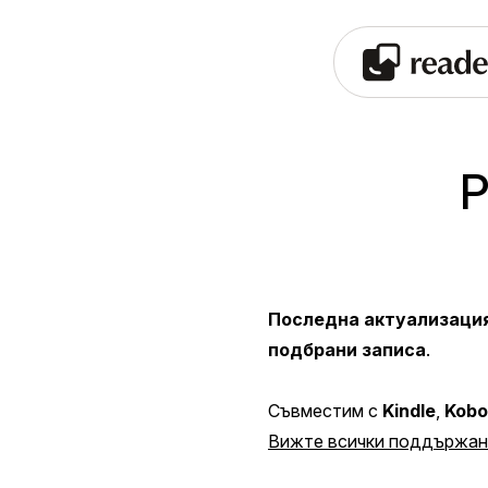
Р
Последна актуализаци
подбрани записа
.
Съвместим с
Kindle
,
Kobo
Вижте всички поддържани