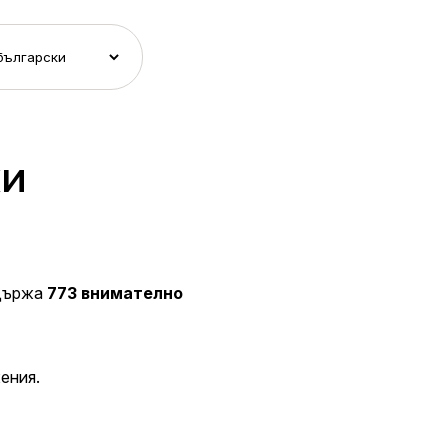
ки
ъдържа
773 внимателно
ения.