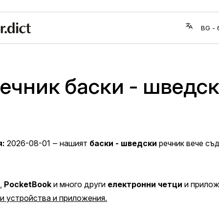
ечник баски - шведс
я:
2026-08-01
‒ нашият
баски - шведски
речник вече с
,
PocketBook
и много други
електронни четци
и прилож
 устройства и приложения.