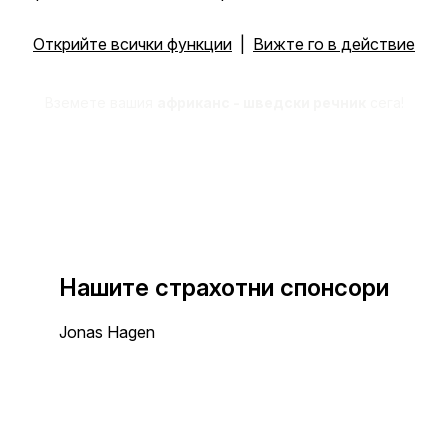
Открийте всички функции
|
Вижте го в действие
Вземете вашия
африканс - шведски речник
сега!
Нашите страхотни спонсори
Jonas Hagen