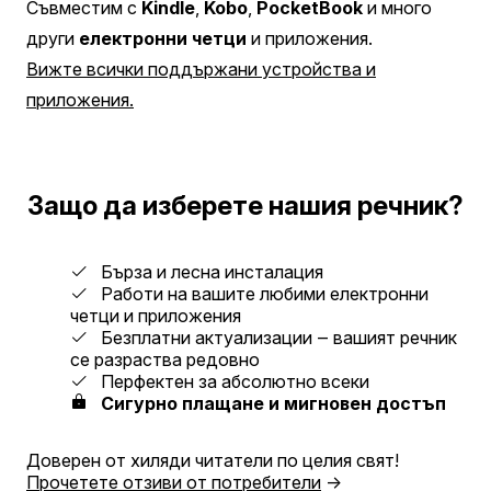
Съвместим с
Kindle
,
Kobo
,
PocketBook
и много
други
електронни четци
и приложения.
Вижте всички поддържани устройства и
приложения.
Защо да изберете нашия речник?
Бърза и лесна инсталация
Работи на вашите любими електронни
четци и приложения
Безплатни актуализации ‒ вашият речник
се разраства редовно
Перфектен за абсолютно всеки
Сигурно плащане и мигновен достъп
Доверен от хиляди читатели по целия свят!
Прочетете отзиви от потребители
→