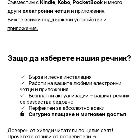
Съвместим с
Kindle
,
Kobo
,
PocketBook
и много
други
електронни четци
и приложения.
Вижте всички поддържани устройства и
приложения.
Защо да изберете нашия речник?
Бърза и лесна инсталация
Работи на вашите любими електронни
четци и приложения
Безплатни актуализации ‒ вашият речник
се разраства редовно
Перфектен за абсолютно всеки
Сигурно плащане и мигновен достъп
Доверен от хиляди читатели по целия свят!
Прочетете отзиви от потребители
→