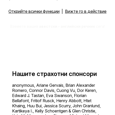
Открийте всички функции
|
Вижте го в действие
Вземете вашия
авестски - английски речник
сега!
Нашите страхотни спонсори
anonymous, Ariane Gervais, Brian Alexander
Romero, Connor Davis, Cuong Vu, Dor Keren,
Edward J. Tastan, Eva Swanson, Florian
Bellafont, Fritiof Rusck, Henry Abbott, Htet
Khaing, Huu Bui, Jessica Scurry, John Granlund,
Kartikeya I., Kelly Schoentgen & Glen Christie,