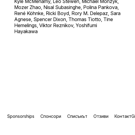
Kyle McMenamy, Leo Stewen, Michael Monzyk,
Mozer Zhao, Nisal Subasinghe, Polina Pankova,
René Köhnke, Ricki Boyd, Rory M. Delepaz, Sara
Agnese, Spencer Dixon, Thomas Tiotto, Tine
Hemelings, Viktor Reznikov, Yoshifumi
Hayakawa
Sponsorships
Спонсори
Списъкът
Отзиви
Контакт
G