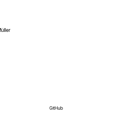
üller
GitHub