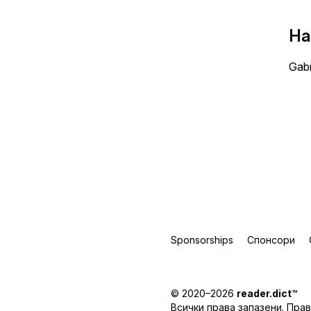
На
Gabr
Sponsorships
Спонсори
© 2020–2026
reader.dict
™
Всички права запазени.
Прав