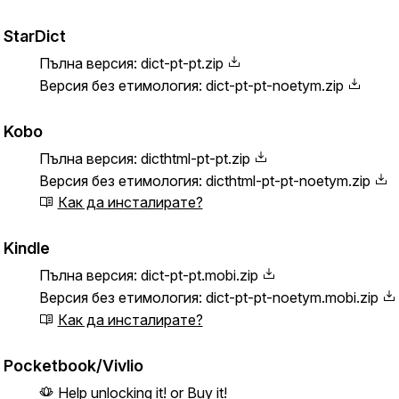
StarDict
Пълна версия:
dict-pt-pt.zip
Версия без етимология:
dict-pt-pt-noetym.zip
Kobo
Пълна версия:
dicthtml-pt-pt.zip
Версия без етимология:
dicthtml-pt-pt-noetym.zip
Как да инсталирате?
Kindle
Пълна версия:
dict-pt-pt.mobi.zip
Версия без етимология:
dict-pt-pt-noetym.mobi.zip
Как да инсталирате?
Pocketbook/Vivlio
Help unlocking it!
or
Buy it!