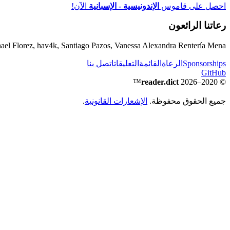
احصل على قاموس
الإندونيسية - الإسبانية
الآن!
رعاتنا الرائعون
ael Florez, hav4k, Santiago Pazos, Vanessa Alexandra Rentería Mena
Sponsorships
الرعاة
القائمة
التعليقات
اتصل بنا
GitHub
™
reader.dict
© 2020–2026
جميع الحقوق محفوظة.
الإشعارات القانونية
.